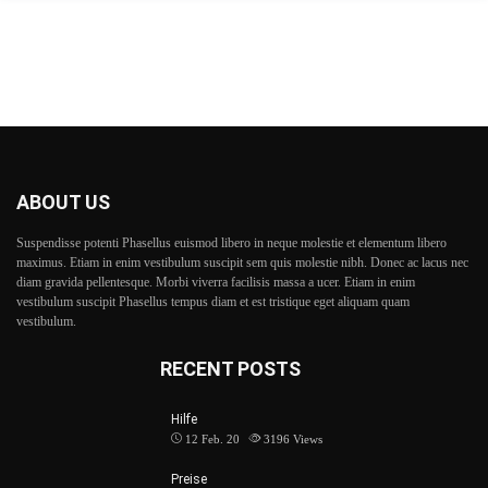
ABOUT US
Suspendisse potenti Phasellus euismod libero in neque molestie et elementum libero
maximus. Etiam in enim vestibulum suscipit sem quis molestie nibh. Donec ac lacus nec
diam gravida pellentesque. Morbi viverra facilisis massa a ucer. Etiam in enim
vestibulum suscipit Phasellus tempus diam et est tristique eget aliquam quam
vestibulum.
RECENT POSTS
Hilfe
12 Feb. 20
3196
Views
Preise