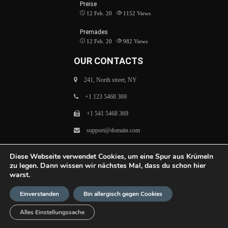
Preise
12 Feb. 20
1152
Views
Premades
12 Feb. 20
982
Views
OUR CONTACTS
241, North street, NY
+1 123 5468 369
+1 541 5468 369
support@domain.com
Monday–Friday: 9am – 6pm
Diese Webseite verwendet Cookies, um eine Spur aus Krümeln
Saturday–Sunday: Closed
zu legen. Dann wissen wir nächstes Mal, dass du schon hier
warst.
Einverstanden
Bin allergisch gegen Cookies
Alles Einstellungssache
© Covergarden