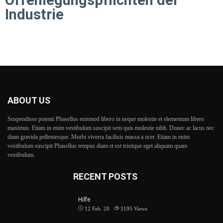
Offenlegungspflichten der
Industrie
ABOUT US
Suspendisse potenti Phasellus euismod libero in neque molestie et elementum libero
maximus. Etiam in enim vestibulum suscipit sem quis molestie nibh. Donec ac lacus nec
diam gravida pellentesque. Morbi viverra facilisis massa a ucer. Etiam in enim
vestibulum suscipit Phasellus tempus diam et est tristique eget aliquam quam
vestibulum.
RECENT POSTS
Hilfe
12 Feb. 20
3195
Views