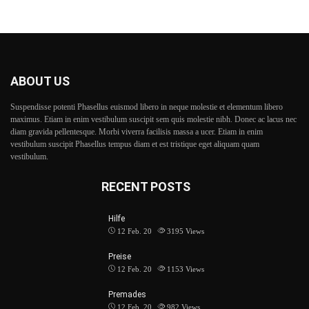
ABOUT US
Suspendisse potenti Phasellus euismod libero in neque molestie et elementum libero
maximus. Etiam in enim vestibulum suscipit sem quis molestie nibh. Donec ac lacus nec
diam gravida pellentesque. Morbi viverra facilisis massa a ucer. Etiam in enim
vestibulum suscipit Phasellus tempus diam et est tristique eget aliquam quam
vestibulum.
RECENT POSTS
Hilfe
12 Feb. 20
3195
Views
Preise
12 Feb. 20
1153
Views
Premades
12 Feb. 20
982
Views