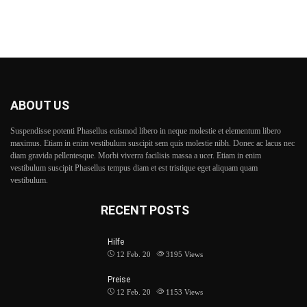
ABOUT US
Suspendisse potenti Phasellus euismod libero in neque molestie et elementum libero
maximus. Etiam in enim vestibulum suscipit sem quis molestie nibh. Donec ac lacus nec
diam gravida pellentesque. Morbi viverra facilisis massa a ucer. Etiam in enim
vestibulum suscipit Phasellus tempus diam et est tristique eget aliquam quam
vestibulum.
RECENT POSTS
Hilfe
12 Feb. 20
3195
Views
Preise
12 Feb. 20
1153
Views